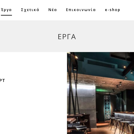
Έργα
Σχετικά
Νέα
Επικοινωνία
e-shop
ΈΡΓΑ
Κολωνάκι
–
“Vintage
City”
PT
design
concept