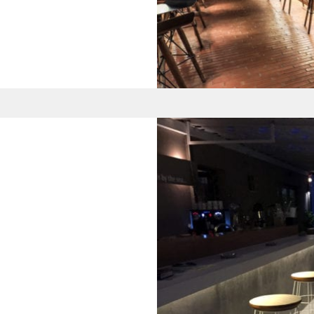
Gimlet
–
“
Δυναμικός
μινιμαλισμός”