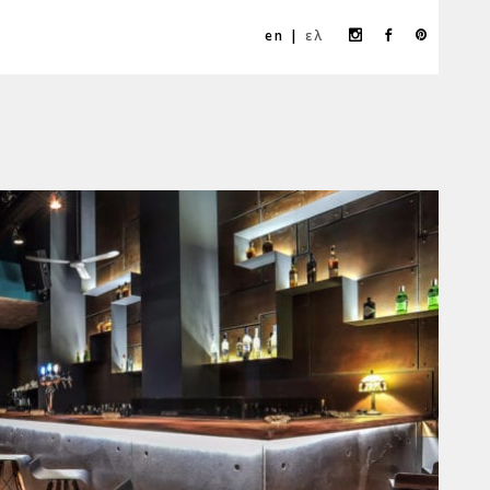
Instagram
Facebook
Pinteres
en
ελ
profile
profile
profile